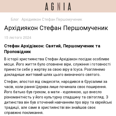
Блог
Архідиякон Стефан Першомученик
Архідиякон Стефан Першомученик
15 лютого 2024
Стефан Архідіакон: Святий, Першомученик та
Проповідник
В історії християнства Стефан Архідіакон посідає особливе
місце. Його життя було сповнене віри, служіння і готовності
принести себе у жертву за свою віру в Ісуса. Розглянемо
докладніше життєвий шлях цього визначного святого.
Стефан, апостол від сімдесяти, народився в Єрусалимі за
часів, коли рання Церква лише починала своє поширення.
Його батько був греком, а мати - юдеянкою, що внесло
різноманітність у його культурну спадщину та світогляд. З
дитинства він був оточений навчанням про віру та єврейські
традиції, але саме в християнстві він знайшов своє
справжнє покликання.