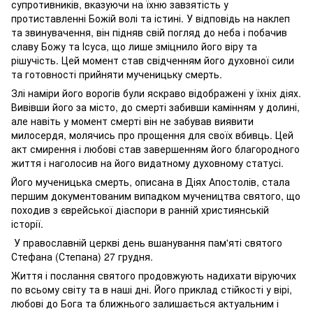
супротивників, вказуючи на їхню завзятість у
протиставленні Божій волі та істині. У відповідь на наклеп
та звинувачення, він підняв свій погляд до неба і побачив
славу Божу та Ісуса, що лише зміцнило його віру та
рішучість. Цей момент став свідченням його духовної сили
та готовності прийняти мученицьку смерть.
Злі наміри його ворогів були яскраво відображені у їхніх діях.
Вивівши його за місто, до смерті забивши камінням у долині,
але навіть у момент смерті він не забував виявити
милосердя, молячись про прощення для своїх вбивць. Цей
акт смирення і любові став завершенням його благородного
життя і наголосив на його видатному духовному статусі.
Його мученицька смерть, описана в Діях Апостолів, стала
першим документованим випадком мучеництва святого, що
походив з єврейської діаспори в ранній християнській
історії.
У православній церкві день вшанування пам'яті святого
Стефана (Степана) 27 грудня.
Життя і послання святого продовжують надихати віруючих
по всьому світу та в наші дні. Його приклад стійкості у вірі,
любові до Бога та ближнього залишається актуальним і