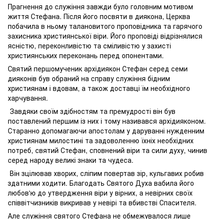
Прагнення до служіння завжди було головним мотивом
життя Стефана. Після його посвяти в диякона, Церква
побачила в ньому талановитого проповідника та гарячого
захисника християнської віри. Його проповіді відрізнялися
ясністю, переконливістю та сміливістю у захисті
християнських переконань перед опонентами.
Святий першомученик архідиякон Стефан серед семи
дияконів був обраний на справу служіння бідним
християнам і вдовам, а також доставці їм необхідного
харчування.
Завдяки своїм здібностям та премудрості він був
поставлений першим із них і тому називався архідияконом.
Старанно допомагаючи апостолам у даруванні нужденним
християнам милостині та задоволенню їхніх необхідних
потреб, святий Стефан, сповнений віри та сили духу, чинив
серед народу великі знаки та чудеса.
Він зцілював хворих, сліпим повертав зір, кульгавих робив
здатними ходити. Благодать Святого Духа вабила його
любов'ю до утвердження віри у вірних, а невірних своїх
співвітчизників викривав у невірі та вбивстві Спасителя.
Але служіння святого Стефана не обмежувалося лише