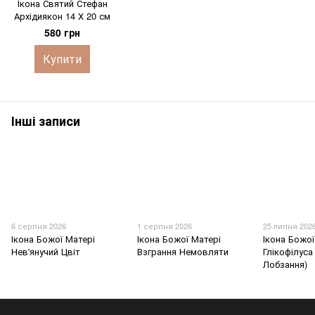
Ікона Святий Стефан
Архідиякон 14 Х 20 см
580 грн
Купити
Інші записи
6 серпня 2026
1 серпня 2026
25 липня 202
Ікона Божої Матері
Ікона Божої Матері
Ікона Божої
Нев'янучий Цвіт
Взграння Немовляти
Глікофілуса
Лобзання)