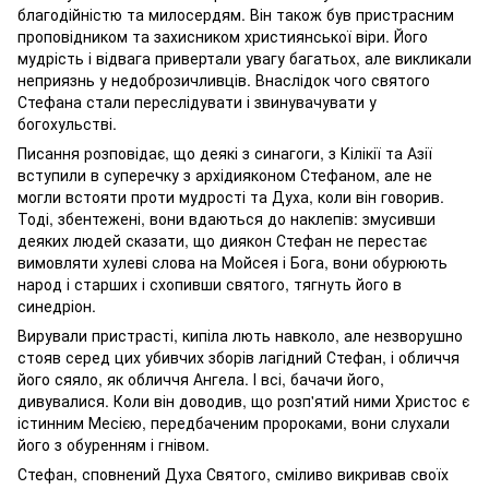
благодійністю та милосердям. Він також був пристрасним
проповідником та захисником християнської віри. Його
мудрість і відвага привертали увагу багатьох, але викликали
неприязнь у недоброзичливців. Внаслідок чого святого
Стефана стали переслідувати і звинувачувати у
богохульстві.
Писання розповідає, що деякі з синагоги, з Кілікії та Азії
вступили в суперечку з архідияконом Стефаном, але не
могли встояти проти мудрості та Духа, коли він говорив.
Тоді, збентежені, вони вдаються до наклепів: змусивши
деяких людей сказати, що диякон Стефан не перестає
вимовляти хулеві слова на Мойсея і Бога, вони обурюють
народ і старших і схопивши святого, тягнуть його в
синедріон.
Вирували пристрасті, кипіла лють навколо, але незворушно
стояв серед цих убивчих зборів лагідний Стефан, і обличчя
його сяяло, як обличчя Ангела. І всі, бачачи його,
дивувалися. Коли він доводив, що розп'ятий ними Христос є
істинним Месією, передбаченим пророками, вони слухали
його з обуренням і гнівом.
Стефан, сповнений Духа Святого, сміливо викривав своїх