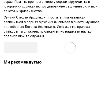
зараз. Пам'ять про нього живе у серцях віруючих та в
історичних хроніках як про дивовижне свідчення сили віри
та істини християнства.
Святий Стефан Архідіакон - постать, яка назавжди
залишиться в серцях віруючих як символ вірності, мужності
та любові до Бога та ближнього. Його життя, приклад
стійкості та служіння, покликані вічно надихати нас до
подвигів віри та служіння.
Ми рекомендуємо