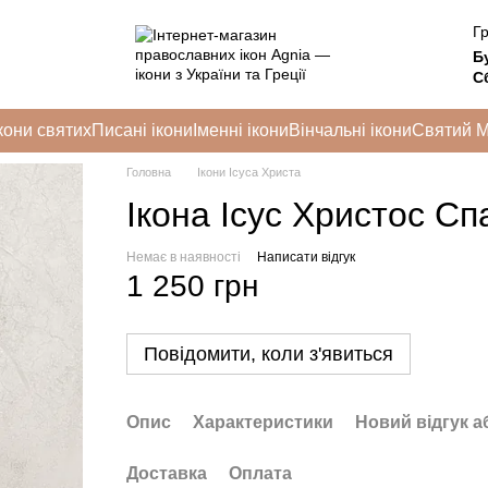
Гр
Б
Сб
кони святих
Писані ікони
Іменні ікони
Вінчальні ікони
Святий 
Головна
Ікони Ісуса Христа
Ікона Ісус Христос Сп
Немає в наявності
Написати відгук
1 250 грн
Повідомити, коли з'явиться
Опис
Характеристики
Новий відгук а
Доставка
Оплата