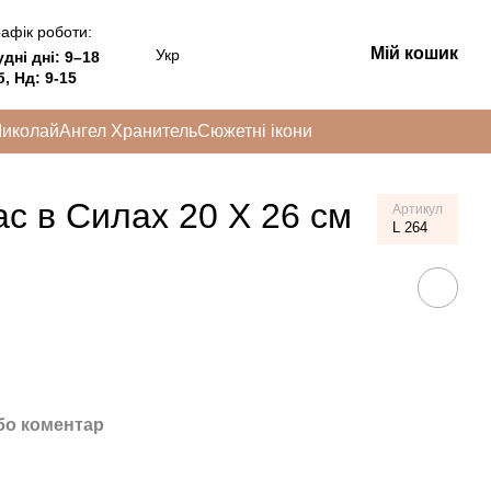
афік роботи:
Мій кошик
Укр
удні дні:
9–18
, Нд: 9-15
Миколай
Ангел Хранитель
Сюжетні ікони
ас в Силах 20 Х 26 см
Артикул
L 264
бо коментар