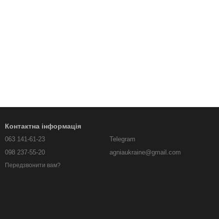
Контактна інформація
063 141-61-23
Telegram
098 237-55-20
agniaukraine@gmail.com
Передзвонити вам?