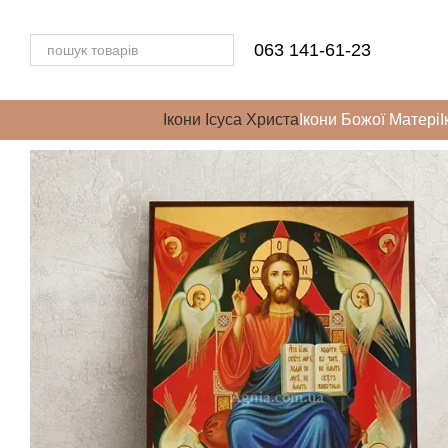
Перейти до основного контенту
063 141-61-23
Ікони Ісуса Христа
Ікони Божої Матері
І