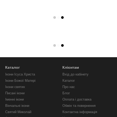
Каталог
Клієнтам
Ікони Ісуса Христа
Вхід до кабінету
Ікони Божої Матері
Каталог
Ікони святих
Про нас
Писані ікони
Блог
Іменні ікони
Оплата і доставка
Вінчальні ікони
Обмін та повернення
Святий Миколай
Контактна інформація