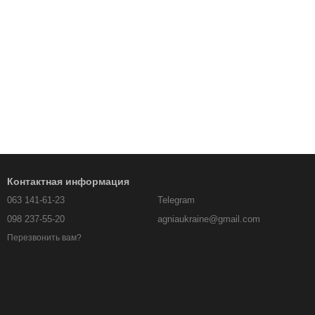
Контактная информация
063 141-61-23
Telegram
098 237-55-20
agniaukraine@gmail.com
Перезвонить вам?