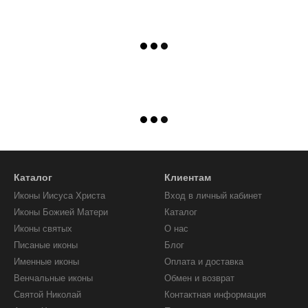
Каталог
Клиентам
Иконы Иисуса Христа
Вход в личный кабинет
Иконы Божией Матери
Каталог
Иконы святых
О нас
Писаные иконы
Блог
Именные иконы
Оплата и доставка
Венчальные иконы
Обмен и возврат
Святой Николай
Контактная информация