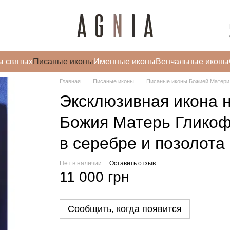
ы святых
Писаные иконы
Именные иконы
Венчальные иконы
Главная
Писаные иконы
Писаные иконы Божией Матери
Эксклюзивная икона н
Божия Матерь Гликоф
в серебре и позолота
Нет в наличии
Оставить отзыв
11 000 грн
Сообщить, когда появится