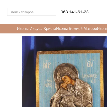
Перейти к основному контенту
063 141-61-23
Иконы Иисуса Христа
Иконы Божией Матери
Икон