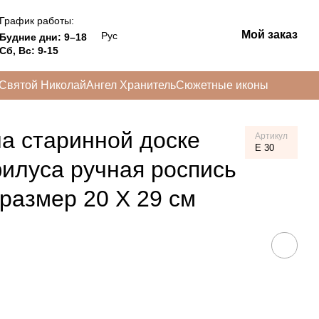
График работы:
Мой заказ
Рус
Будние дни: 9–18
Сб, Вс: 9-15
Святой Николай
Ангел Хранитель
Сюжетные иконы
а старинной доске
Артикул
E 30
илуса ручная роспись
 размер 20 Х 29 см