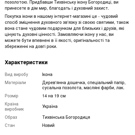
позолотою. Придбавши Тихвінську ікону Богородиці, ви
принесете в дім мир, благодать і духовний захист.
Покупка ікони в нашому інтернет-магазині це - чудовий
спосіб зміцнення духовного зв'язку зі своєю святими, також
вона стане чудовим подарунком для близьких і друзів, які
цінують духовні цінності. Замовляючи ікону у нас, ви
можете бути впевнені в її якості, оригінальності та
збереженні на довгі роки.
Характеристики
Вид виробу
Ікона
Матеріали
Дерев'янна дошечка, спеціальний папір,
сусальна позолота, масляні фарби, лак.
Розмір
14 на 19 см
Країна
Україна
виробник
Образ
Тихвінська Богородиця
Стан
Новий