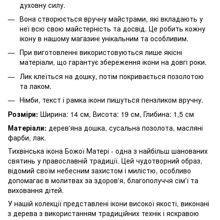
духовну силу.
Вона створюється вручну майстрами, які вкладають у
неї всю свою майстерність та досвід. Це робить кожну
ікону в нашому магазині унікальним та особливим.
При виготовленні використовуються лише якісні
матеріали, що гарантує збереження ікони на довгі роки.
Лик клеїться на дошку, потім покривається позолотою
та лаком.
Німби, текст і рамка ікони пишуться пензликом вручну.
Розміри:
Ширина: 14 см, Висота: 19 см, Глибина: 1,5 см
Матеріали:
дерев'яна дошка, сусальна позолота, масляні
фарби, лак.
Тихвінська ікона Божої Матері - одна з найбільш шанованих
святинь у православній традиції. Цей чудотворний образ,
відомий своїм небесним захистом і милістю, особливо
допомагає в молитвах за здоров'я, благополуччя сім'ї та
виховання дітей.
У нашій колекції представлені ікони високої якості, виконані
з дерева з використанням традиційних технік і яскравою