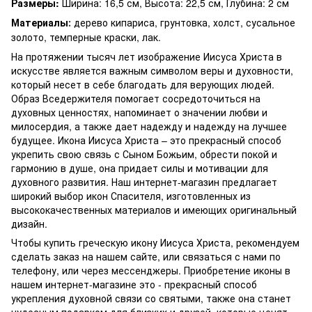
Размеры:
Ширина: 16,5 см, Высота: 22,5 см, Глубина: 2 см
Материалы
дерево кипариса, грунтовка, холст, сусальное
:
золото, темперные краски, лак.
На протяжении тысяч лет изображение Иисуса Христа в
искусстве является важным символом веры и духовности,
который несет в себе благодать для верующих людей.
Образ Вседержителя помогает сосредоточиться на
духовных ценностях, напоминает о значении любви и
милосердия, а также дает надежду и надежду на лучшее
будущее. Икона Иисуса Христа – это прекрасный способ
укрепить свою связь с Сыном Божьим, обрести покой и
гармонию в душе, она придает силы и мотивации для
духовного развития. Наш интернет-магазин предлагает
широкий выбор икон Спасителя, изготовленных из
высококачественных материалов и имеющих оригинальный
дизайн.
Чтобы купить греческую икону Иисуса Христа, рекомендуем
сделать заказ на нашем сайте, или связаться с нами по
телефону, или через мессенджеры. Приобретение иконы в
нашем интернет-магазине это - прекрасный способ
укрепления духовной связи со святыми, также она станет
чудесным подарком для близких и друзей, которые ценят