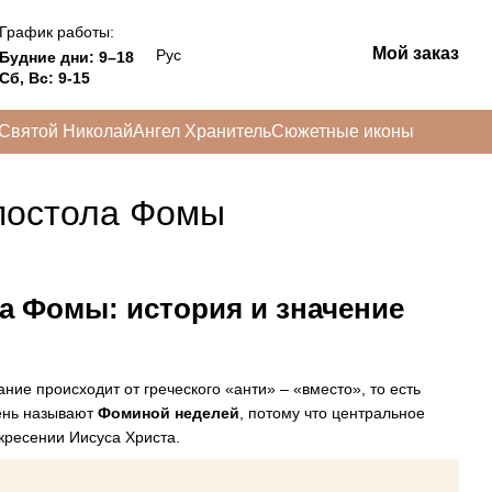
График работы:
Мой заказ
Рус
Будние дни: 9–18
Сб, Вс: 9-15
Святой Николай
Ангел Хранитель
Сюжетные иконы
апостола Фомы
а Фомы: история и значение
ние происходит от греческого «анти» – «вместо», то есть
день называют
Фоминой неделей
, потому что центральное
кресении Иисуса Христа.