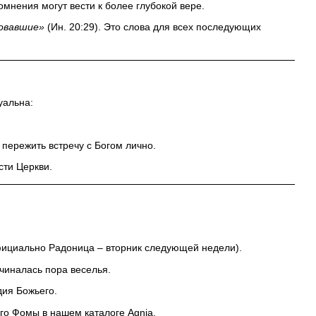
сомнения могут вести к более глубокой вере.
ровавшие»
(Ин. 20:29). Это слова для всех последующих
уальна:
 пережить встречу с Богом лично.
сти Церкви.
фициально Радоница – вторник следующей недели).
ачиналась пора веселья.
дия Божьего.
ого Фомы
в нашем каталоге Agnia.