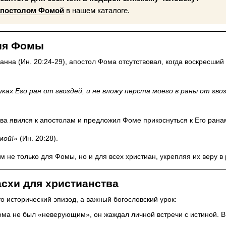
апостолом Фомой
в нашем каталоге.
ия Фомы
нна (Ин. 20:24-29), апостол Фома отсутствовал, когда воскресший
уках Его ран от гвоздей, и не вложу перста моего в раны от гвоз
ва явился к апостолам и предложил Фоме прикоснуться к Его рана
мой!»
(Ин. 20:28).
 не только для Фомы, но и для всех христиан, укрепляя их веру в
схи для христианства
о исторический эпизод, а важный богословский урок:
ма не был «неверующим», он жаждал личной встречи с истиной. В 