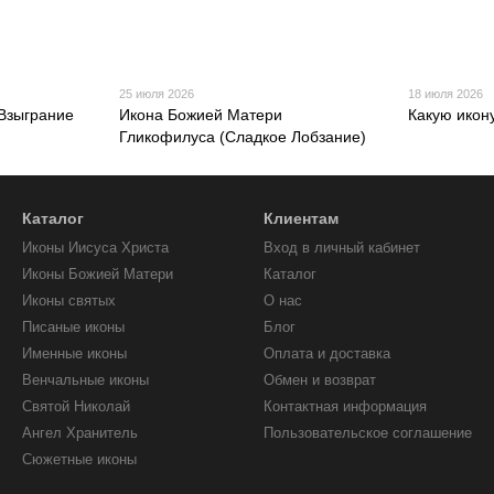
25 июля 2026
18 июля 2026
Взыграние
Икона Божией Матери
Какую икон
Гликофилуса (Сладкое Лобзание)
Каталог
Клиентам
Иконы Иисуса Христа
Вход в личный кабинет
Иконы Божией Матери
Каталог
Иконы святых
О нас
Писаные иконы
Блог
Именные иконы
Оплата и доставка
Венчальные иконы
Обмен и возврат
Святой Николай
Контактная информация
Ангел Хранитель
Пользовательское соглашение
Сюжетные иконы