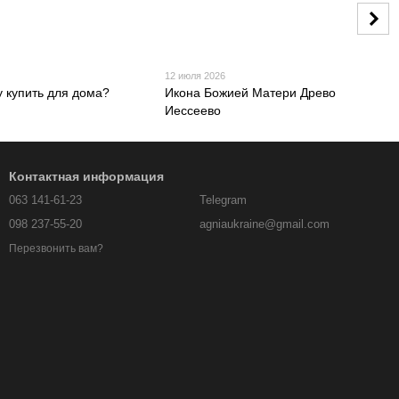
12 июля 2026
у купить для дома?
Икона Божией Матери Древо
Иессеево
Контактная информация
063 141-61-23
Telegram
098 237-55-20
agniaukraine@gmail.com
Перезвонить вам?