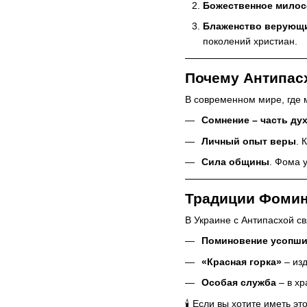
Божественное милос
Блаженство верующи
поколений христиан.
Почему Антипас
В современном мире, где 
Сомнение – часть ду
Личный опыт веры
. 
Сила общины
. Фома 
Традиции Фомин
В Украине с Антипасхой с
Поминовение усопш
«Красная горка»
– изд
Особая служба
– в хр
🕯️ Если вы хотите иметь 