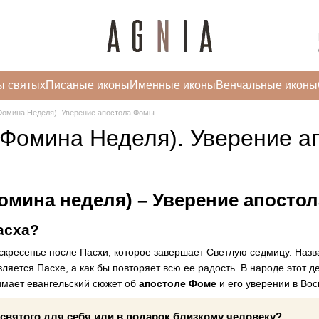
ы святых
Писаные иконы
Именные иконы
Венчальные иконы
Фомина Неделя). Уверение апостола Фомы
(Фомина Неделя). Уверение 
омина неделя) – Уверение апостол
асха?
скресенье после Пасхи, которое завершает Светлую седмицу. Назва
ляется Пасхе, а как бы повторяет всю ее радость. В народе этот 
имает евангельский сюжет об
апостоле Фоме
и его уверении в Вос
 святого для себя или в подарок близкому человеку?