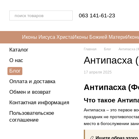
Перейти к основному контенту
063 141-61-23
Иконы Иисуса Христа
Иконы Божией Матери
Икон
Каталог
Главная
Блог
Антипасха (
Антипасха 
О нас
Блог
17 апреля 2025
Оплата и доставка
Антипасха (Ф
Обмен и возврат
Что такое Антип
Контактная информация
Антипасха – это первое во
Пользовательское
праздник не противопостав
соглашение
место в богослужении зан
📿
Ищете образ этого