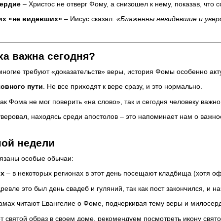
ердие
– Христос не отверг Фому, а снизошел к нему, показав, что 
х «не видевших»
– Иисус сказал:
«Блаженны невидевшие и уве
ха важна сегодня?
многие требуют «доказательств» веры, история Фомы особенно акт
ховного пути
. Не все приходят к вере сразу, и это нормально.
Как Фома не мог поверить «на слово», так и сегодня человеку важно
уверовал, находясь среди апостолов – это напоминает нам о важно
ой недели
вязаны особые обычаи:
их
– в некоторых регионах в этот день посещают кладбища (хотя о
ревле это был день свадеб и гуляний, так как пост закончился, и н
амах читают Евангелие о Фоме, подчеркивая тему веры и милосер
этот святой образ в своем доме, рекомендуем посмотреть
икону свят