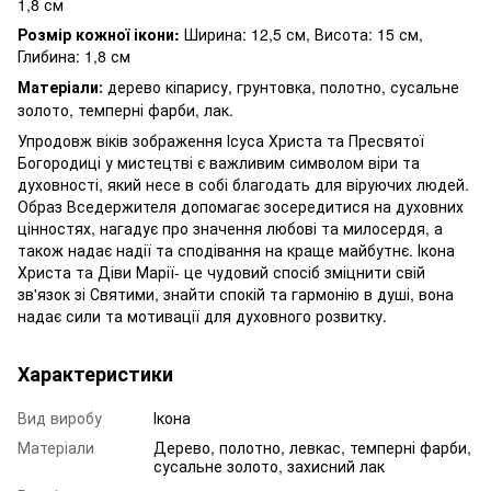
1,8 см
Розмір кожної ікони:
Ширина: 12,5 см, Висота: 15 см,
Глибина: 1,8 см
Матеріали
дерево кіпарису, грунтовка, полотно, сусальне
:
золото, темперні фарби, лак.
Упродовж віків зображення Ісуса Христа та Пресвятої
Богородиці у мистецтві є важливим символом віри та
духовності, який несе в собі благодать для віруючих людей.
Образ Вседержителя допомагає зосередитися на духовних
цінностях, нагадує про значення любові та милосердя, а
також надає надії та сподівання на краще майбутнє. Ікона
Христа та Діви Марії- це чудовий спосіб зміцнити свій
зв'язок зі Святими, знайти спокій та гармонію в душі, вона
надає сили та мотивації для духовного розвитку.
Характеристики
Вид виробу
Ікона
Матеріали
Дерево, полотно, левкас, темперні фарби,
сусальне золото, захисний лак