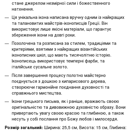
стане джерелом незмірної сили і божественного
натхнення.
Ця унікальна ікона написана вручну одним із найкращих
та талановитих майстрів-іконописців Греції. Він
використовує лише якісні матеріали, що гарантує
збереження ікони на довгі роки.
Позолочена та розписана за стилем, традиціями та
критеріями, взятими з найкращих візантійських
іконописних шкіл, що мають тисячолітню історію.
Іконописець використовує темперні фарби, та
італійське сусальне золото.
Після завершення процесу полотно майстерно
поєднується з дошкою з кипарисового дерева,
створюючи гармонійне поєднання духовності та
справжнього мистецтва.
Ікони грецького письма, як і раніше, вражають своєю
оригінальністю та дивовижною духовністю образу. Вони
привертають увагу своєю красою та глибиною, а також
несуть у собі послання про Божу любов і милосердя.
Розмір загальний:
Ширина: 25,5 см, Висота: 15 см, Глибина: