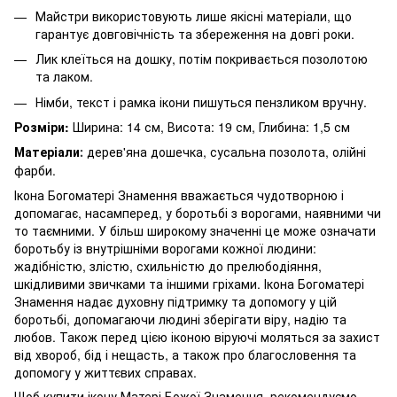
Майстри використовують лише якісні матеріали, що
гарантує довговічність та збереження на довгі роки.
Лик клеїться на дошку, потім покривається позолотою
та лаком.
Німби, текст і рамка ікони пишуться пензликом вручну.
Розміри:
Ширина: 14 см, Висота: 19 см, Глибина: 1,5 см
Матеріали
дерев'яна дошечка, сусальна позолота, олійні
:
фарби.
Ікона Богоматері Знамення вважається чудотворною і
допомагає, насамперед, у боротьбі з ворогами, наявними чи
то таємними. У більш широкому значенні це може означати
боротьбу із внутрішніми ворогами кожної людини:
жадібністю, злістю, схильністю до прелюбодіяння,
шкідливими звичками та іншими гріхами. Ікона Богоматері
Знамення надає духовну підтримку та допомогу у цій
боротьбі, допомагаючи людині зберігати віру, надію та
любов. Також перед цією іконою віруючі моляться за захист
від хвороб, бід і нещасть, а також про благословення та
допомогу у життєвих справах.
Щоб купити ікону Матері Божої Знамення, рекомендуємо